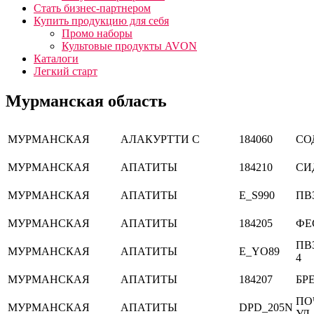
Стать бизнес-партнером
Купить продукцию для себя
Промо наборы
Культовые продукты AVON
Каталоги
Легкий старт
Мурманская область
МУРМАНСКАЯ
АЛАКУРТТИ С
184060
СО
МУРМАНСКАЯ
АПАТИТЫ
184210
СИ
МУРМАНСКАЯ
АПАТИТЫ
E_S990
ПВ
МУРМАНСКАЯ
АПАТИТЫ
184205
ФЕ
ПВ
МУРМАНСКАЯ
АПАТИТЫ
E_YO89
4
МУРМАНСКАЯ
АПАТИТЫ
184207
БРЕ
ПО
МУРМАНСКАЯ
АПАТИТЫ
DPD_205N
УЛ.