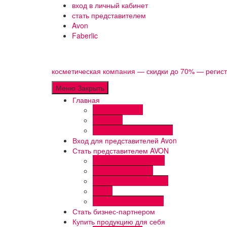
Перейти
вход в личный кабинет
к
стать представителем
содержимому
Avon
Faberlic
косметическая компания — скидки до 70% — регис
Меню
Закрыть
Главная
Пункты выдачи
Доставка
Как заказать avon online
Вход для представителей Avon
Стать представителем AVON
Быстрая регистрация
AVON Привилегии
Скидки Avon ♥ Faberlic
Акции
Бонусы и программы
Стать бизнес-партнером
Купить продукцию для себя