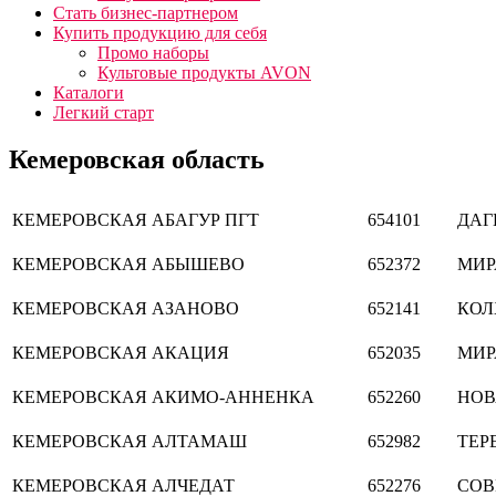
Стать бизнес-партнером
Купить продукцию для себя
Промо наборы
Культовые продукты AVON
Каталоги
Легкий старт
Кемеровская область
КЕМЕРОВСКАЯ
АБАГУР ПГТ
654101
ДАГ
КЕМЕРОВСКАЯ
АБЫШЕВО
652372
МИР
КЕМЕРОВСКАЯ
АЗАНОВО
652141
КОЛ
КЕМЕРОВСКАЯ
АКАЦИЯ
652035
МИР
КЕМЕРОВСКАЯ
АКИМО-АННЕНКА
652260
НОВ
КЕМЕРОВСКАЯ
АЛТАМАШ
652982
ТЕР
КЕМЕРОВСКАЯ
АЛЧЕДАТ
652276
СОВ