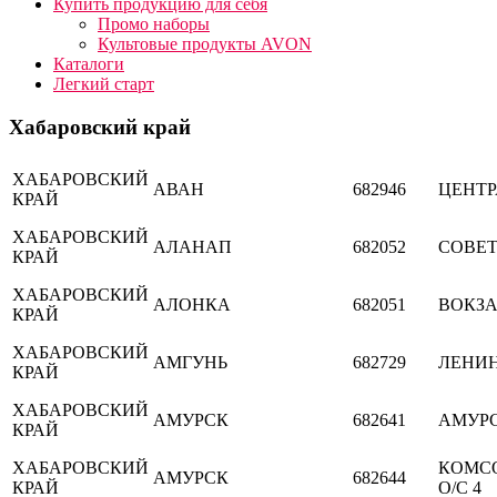
Купить продукцию для себя
Промо наборы
Культовые продукты AVON
Каталоги
Легкий старт
Хабаровский край
ХАБАРОВСКИЙ
АВАН
682946
ЦЕНТ
КРАЙ
ХАБАРОВСКИЙ
АЛАНАП
682052
СОВЕ
КРАЙ
ХАБАРОВСКИЙ
АЛОНКА
682051
ВОКЗ
КРАЙ
ХАБАРОВСКИЙ
АМГУНЬ
682729
ЛЕНИ
КРАЙ
ХАБАРОВСКИЙ
АМУРСК
682641
АМУР
КРАЙ
ХАБАРОВСКИЙ
КОМСО
АМУРСК
682644
КРАЙ
О/С 4