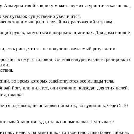
олу. Альтернативой коврику может служить туристическая пенка,
о вес бутылок существенно увеличится.
 голеностоп и мышцы от случайных растяжений и травм.
сающий рукав, запутаться в широких штанинах. Для дома вполне
и, есть риск, что ты не получишь желаемый результат и
росайся в омут с головой, сочетая изнурительные тренировки с
ными.
ствия.
ий, во время которых задействуются все мышцы тела.
ирай йогу или пилатес, они отлично подходят для этих целей.
ия, планка.
ется идеально, не оставляй попыток, вот увидишь, через 5-10
писывай занятия туда, ставь напоминалки. Пусть даже
 пару недель ты заметишь, что твое тело стало более гибким,