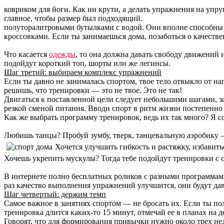
ковриком для йоги. Как ни крути, а делать упражнения на упру
главное, чтобы размер был подходящий.
полуторалитровыми бутылками с водой. Они вполне способны за
кроссовками. Если ты занимаешься дома, позаботься о качеств
Что касается
одежды
, то она должна давать свободу движений 
подойдут короткий топ, шорты или же легинсы.
Шаг третий: выбираем комплекс упражнений
Если ты давно не занималась спортом, твое тело отвыкло от на
решишь, что тренировки — это не твое. Это не так!
Двигаться к поставленной цели следует небольшими шагами, зак
резкой сменой питания. Вводи спорт в ритм жизни постепенно 
Как же выбрать программу тренировок, ведь их так много? Я с
Любишь танцы? Пробуй зумбу, тверк, танцевальную аэробику 
Хочется улучшить гибкость и растяжку, избавит
Хочешь укрепить мускулы? Тогда тебе подойдут тренировки с 
В интернете полно бесплатных роликов с разными программами.
раз качество выполнения упражнений улучшится, они будут дава
Шаг четвертый: держим темп
Самое важное в занятиях спортом — не бросать их. Если ты п
тренировка длится каких-то 15 минут, отмечай ее в планах на д
Говорят, что для формирования привычки нужно около трех неде