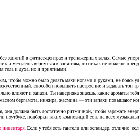
 без занятий в фитнес-центрах и тренажерных залах. Самые упор
них и мечтаешь вернуться к занятиям, но никак не можешь преод
я тела и духа, но и приятными!
м, чтобы можно было делать махи ногами и руками, не боясь уда
искусственный, способен повышать настроение и задавать тон т
льно влияют и запахи. Ты наверняка знаешь, какие ароматы тебя
, маслом бергамота, инжира, жасмина — эти запахи повышают к
я, она должна быть достаточно ритмичной, чтобы заряжать энерги
 ноутбуке, подборки таких композиций есть на всех музыкальн
о инвентаря
. Если у тебя есть гантели или эспандер, отлично, 