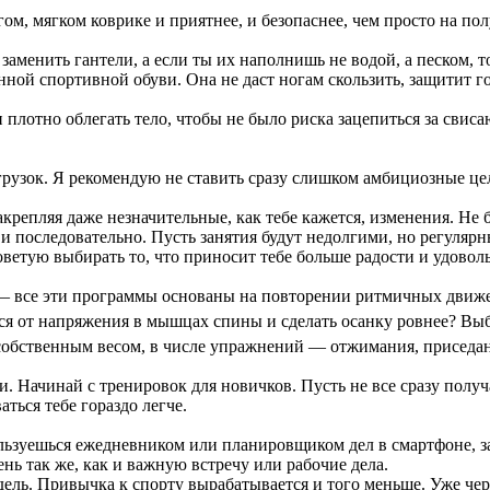
гом, мягком коврике и приятнее, и безопаснее, чем просто на п
менить гантели, а если ты их наполнишь не водой, а песком, т
енной спортивной обуви. Она не даст ногам скользить, защитит
и плотно облегать тело, чтобы не было риска зацепиться за сви
грузок. Я рекомендую не ставить сразу слишком амбициозные цел
репляя даже незначительные, как тебе кажется, изменения. Не б
и последовательно. Пусть занятия будут недолгими, но регуляр
оветую выбирать то, что приносит тебе больше радости и удоволь
— все эти программы основаны на повторении ритмичных движен
ься от напряжения в мышцах спины и сделать осанку ровнее? Выб
собственным весом, в числе упражнений — отжимания, приседан
 Начинай с тренировок для новичков. Пусть не все сразу получа
ться тебе гораздо легче.
ользуешься ежедневником или планировщиком дел в смартфоне, за
ень так же, как и важную встречу или рабочие дела.
ль. Привычка к спорту вырабатывается и того меньше. Уже через