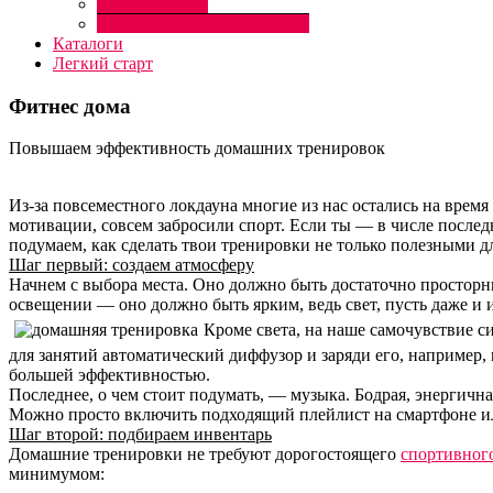
Промо наборы
Культовые продукты AVON
Каталоги
Легкий старт
Фитнес дома
Повышаем эффективность домашних тренировок
Из-за повсеместного локдауна многие из нас остались на время
мотивации, совсем забросили спорт. Если ты — в числе послед
подумаем, как сделать твои тренировки не только полезными дл
Шаг первый: создаем атмосферу
Начнем с выбора места. Оно должно быть достаточно просторны
освещении — оно должно быть ярким, ведь свет, пусть даже и 
Кроме света, на наше самочувствие си
для занятий автоматический диффузор и заряди его, например
большей эффективностью.
Последнее, о чем стоит подумать, — музыка. Бодрая, энергична
Можно просто включить подходящий плейлист на смартфоне или
Шаг второй: подбираем инвентарь
Домашние тренировки не требуют дорогостоящего
спортивног
минимумом: