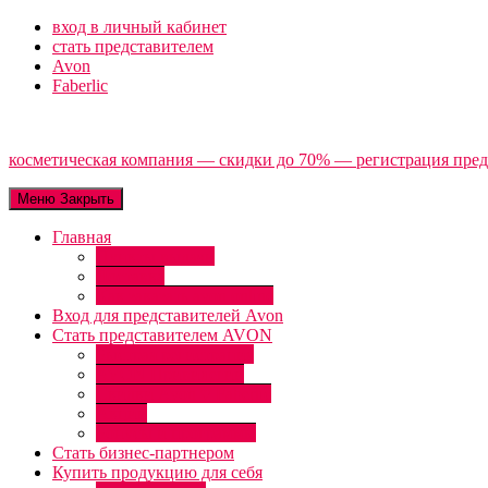
Перейти
вход в личный кабинет
к
стать представителем
содержимому
Avon
Faberlic
косметическая компания — скидки до 70% — регистрация пред
Меню
Закрыть
Главная
Пункты выдачи
Доставка
Как заказать avon online
Вход для представителей Avon
Стать представителем AVON
Быстрая регистрация
AVON Привилегии
Скидки Avon ♥ Faberlic
Акции
Бонусы и программы
Стать бизнес-партнером
Купить продукцию для себя