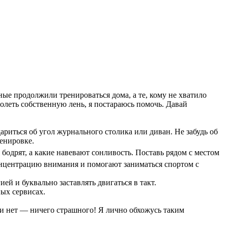
ные продолжили тренироваться дома, а те, кому не хватило
олеть собственную лень, я постараюсь помочь. Давай
риться об угол журнального столика или диван. Не забудь об
ренировке.
 бодрят, а какие навевают сонливость. Поставь рядом с местом
онцентрацию внимания и помогают заниматься спортом с
ей и буквально заставлять двигаться в такт.
ых сервисах.
если нет — ничего страшного! Я лично обхожусь таким