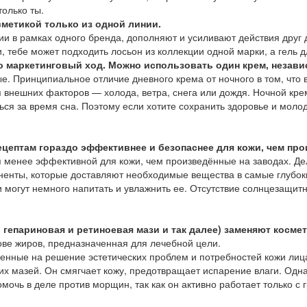
олько ты.
метикой только из одной линии.
ии в рамках одного бренда, дополняют и усиливают действия друг д
, тебе может подходить лосьон из коллекции одной марки, а гель д
о маркетинговый ход. Можно использовать один крем, незави
е. Принципиальное отличие дневного крема от ночного в том, что в
ия внешних факторов — холода, ветра, снега или дождя. Ночной к
ься за время сна. Поэтому если хотите сохранить здоровье и молод
цептам гораздо эффективнее и безопаснее для кожи, чем про
 менее эффективной для кожи, чем произведённые на заводах. Дел
ненты, которые доставляют необходимые вещества в самые глубок
и могут немного напитать и увлажнить ее. Отсутствие солнцезащит
 гепариновая и ретиноевая мази и так далее) заменяют косм
ве жиров, предназначенная для лечебной цели.
ленные на решение эстетических проблем и потребностей кожи лиц
их мазей. Он смягчает кожу, предотвращает испарение влаги. Однак
очь в деле против морщин, так как он активно работает только с 