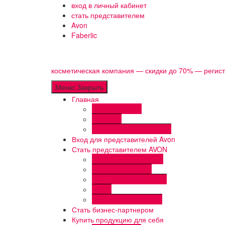
Перейти
вход в личный кабинет
к
стать представителем
содержимому
Avon
Faberlic
косметическая компания — скидки до 70% — регис
Меню
Закрыть
Главная
Пункты выдачи
Доставка
Как заказать avon online
Вход для представителей Avon
Стать представителем AVON
Быстрая регистрация
AVON Привилегии
Скидки Avon ♥ Faberlic
Акции
Бонусы и программы
Стать бизнес-партнером
Купить продукцию для себя