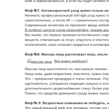
коже и зафиксироваться, а если мы будет активно в
Миф №7.
Антивозрастной уход нужен только пос
Начинать профессиональный anti-age уход нужно то
самостоятельно, а после 40 — стремительно состар
Современная косметика не причиняет вреда любой
В подборе средств ухода ориентируйся, прежде всег
Мы знаем, что первые признаки естественного старе
веществ, отвечающих за тонус, упругость и эластич
исключением, кожа начинает нуждаться в антивозр
Миф №8. Массаж лица растягивает кожу, после 
Всё ровно наоборот!
Массаж лица выполняется по, массажным линиям — 
Наша кожа, даже возрастная, эластична, нужно очен
Это – прекрасная процедура и очень полезная. Улу
одутловатость, улучшается секреция сальных и пот
дополнительного кровоснабжения станут более упр
Помни, что средства домашнего ухода можно нанос
Миф № 9: Возрастные изменения не победить, а 
Это самый вредный миф для человека, потому что он