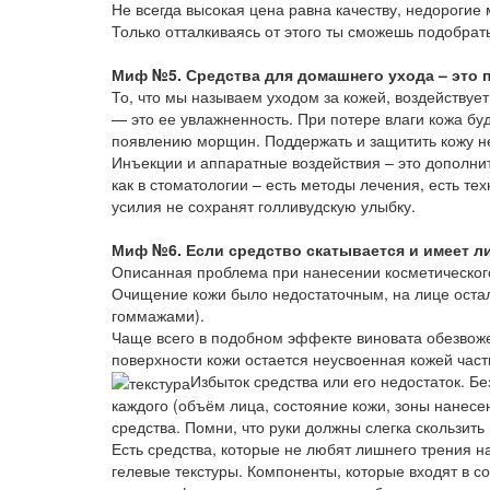
Не всегда высокая цена равна качеству, недорогие 
Только отталкиваясь от этого ты сможешь подобрат
Миф №5. Средства для домашнего ухода – это п
То, что мы называем уходом за кожей, воздействует
— это ее увлажненность. При потере влаги кожа буд
появлению морщин. Поддержать и защитить кожу н
Инъекции и аппаратные воздействия – это дополни
как в стоматологии – есть методы лечения, есть те
усилия не сохранят голливудскую улыбку.
Миф №6. Если средство скатывается и имеет ли
Описанная проблема при нанесении косметического
Очищение кожи было недостаточным, на лице остали
гоммажами).
Чаще всего в подобном эффекте виновата обезвоже
поверхности кожи остается неусвоенная кожей част
Избыток средства или его недостаток. Б
каждого (объём лица, состояние кожи, зоны нанесе
средства. Помни, что руки должны слегка скользить 
Есть средства, которые не любят лишнего трения 
гелевые текстуры. Компоненты, которые входят в с