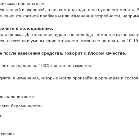
ические препараты)».
хоженной и здоровой, то он вам подходит и не нужно его менять. Э
решения конкретной проблемы или изменения потребности, наприме
ранить в холодильнике.
енная форма. Для хранения идеально подойдет темное и сухое мес
кт свежести и уменьшение отечности, можно ее оставить на 10-15
 после нанесения средства, говорит о плохом качестве.
ь его поведение на 100% просто невозможно.
дукта, а изменения, которые могли произойти в организме и состо
 воспаления кожи
время беременности)
мы
 крови)