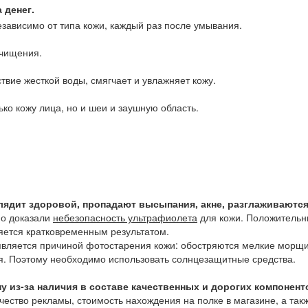
 денег.
езависимо от типа кожи, каждый раз после умывания.
очищения.
твие жесткой воды, смягчает и увлажняет кожу.
ко кожу лица, но и шеи и заушную область.
глядит здоровой, пропадают высыпания, акне, разглаживаютс
но доказали
небезопасность ультрафиолета
для кожи. Положительн
ляется кратковременным результатом.
вляется причиной фотостарения кожи: обостряются мелкие морщинк
ся. Поэтому необходимо использовать солнцезащитные средства.
у из-за наличия в составе качественных и дорогих компонент
чество рекламы, стоимость нахождения на полке в магазине, а так