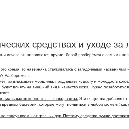
ческих средствах и уходе за
ни исчезают, появляются другие. Давай разберёмся с самыми поп
мого крема, то наверняка сталкивались с загадочными названиями
и? Разберемся.
ет, разглаживает морщины, продлевает красоту и молодость кожи.
 будут влиять на внешний вид и качество кожи. Нужно позаботиться
коже.
пециальные компоненты — консерванты.
Эти вещества добавляют н
вредных бактерий, которые могут появиться в любой момент: как на
е спасут кремы от грязных рук. Поэтому средство лучше достават