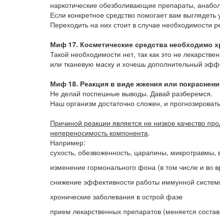
наркотические обезболивающие препараты, анабол
Если конкретное средство помогает вам выглядеть у
Переходить на них стоит в случае необходимости 
Миф 17. Косметические средства необходимо х
Такой необходимости нет, так как это не лекарств
или тканевую маску и хочешь дополнительный эффе
Миф 18. Реакция в виде жжения или покраснение
Не делай поспешные выводы. Давай разберемся.
Наш организм достаточно сложен, и прогнозироват
Причиной реакции является не низкое качество про
непереносимость компонента
.
Например:
сухость, обезвоженность, царапины, микротравмы,
изменение гормонального фона (в том числе и во 
снижение эффективности работы иммунной систе
хронические заболевания в острой фазе
прием лекарственных препаратов (меняется состав