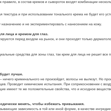
к правило, в состав кремов и сывороток входят комбинации нескол
я текстура и при использовании тонального крема не будет его ус
у назначению и не экспериментировать с нанесением на кожу.
я лица и кремом для глаз.
ируются перед входом на рынок, и они проходят только дерматоло
альные средства для зоны глаз, так крем для лица не решит все 
будет лучше.
— ничего криминального не произойдет, волосы не вылезут. Но прои
ьцев. Проводит химические испытания. При соприкосновении с воз
ие имеют те же положительные свойства, что и исходное вещество
иодически менять, чтобы избежать привыкания.
зывающие зависимость в той или иной форме, в качестве ингредие