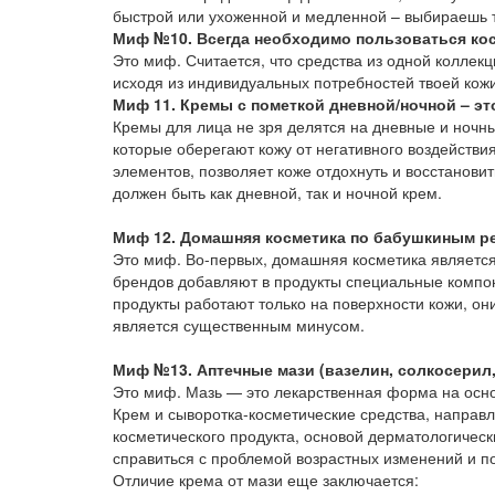
быстрой или ухоженной и медленной – выбираешь т
Миф №10. Всегда необходимо пользоваться кос
Это миф. Считается, что средства из одной коллекц
исходя из индивидуальных потребностей твоей кожи
Миф 11. Кремы с пометкой дневной/ночной – эт
Кремы для лица не зря делятся на дневные и ночны
которые оберегают кожу от негативного воздейств
элементов, позволяет коже отдохнуть и восстановит
должен быть как дневной, так и ночной крем.
Миф 12. Домашняя косметика по бабушкиным ре
Это миф. Во-первых, домашняя косметика является
брендов добавляют в продукты специальные компо
продукты работают только на поверхности кожи, он
является существенным минусом.
Миф №13. Аптечные мази (вазелин, солкосерил,
Это миф. Мазь — это лекарственная форма на осно
Крем и сыворотка-косметические средства, направ
косметического продукта, основой дерматологическ
справиться с проблемой возрастных изменений и пом
Отличие крема от мази еще заключается: