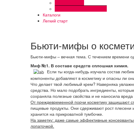
Промо наборы
Культовые продукты AVON
Каталоги
Легкий старт
Бьюти-мифы о космети
Бьюти-мифы – вечная тема. С течением времени од
Миф №1. В составе средств сплошная химия.
Если ты когда-нибудь изучала состав люби
компоненты добавляют в косметику и опасны ли он
Что делает твой любимый крем? Наверняка увлажня
средства. Но мало подобрать ингредиенты, которые
сохраняла полезные свойства и не наносила вреда 
От преждевременной порчи косметику защищают с
пищевые продукты. Они сдерживают рост плесени и 
хранится на прикроватной тумбочке.
На заметку: даже самые эффективные консерванты н
лопаточкой.