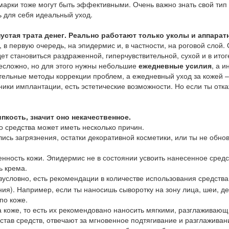
марки тоже могут быть эффективными. Очень важно знать свой тип 
ь для себя идеальный уход.
устая трата денег. Реально работают только уколы и аппара
, в первую очередь, на эпидермис и, в частности, на роговой слой
ет становиться раздраженной, гиперчувствительной, сухой и в итог
есложно, но для этого нужны небольшие
ежедневные усилия
, а 
тельные методы коррекции проблем, а ежедневный уход за кожей 
хники имплантации, есть эстетические возможности. Но если ты отк
пкость, значит оно некачественное.
 средства может иметь несколько причин.
сь загрязнения, остатки декоративной косметики, или ты не обно
нность кожи. Эпидермис не в состоянии усвоить нанесенное средс
ь крема.
езусловно, есть рекомендации в количестве использования средств
ния). Например, если ты наносишь сыворотку на зону лица, шеи, де
по коже.
на коже, то есть их рекомендовано наносить мягкими, разглажива
остав средств, отвечают за мгновенное подтягивание и разглажив