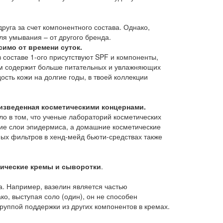
руга за счет компонентного состава. Однако,
ля умывания – от другого бренда.
симо от времени суток.
 составе 1-ого присутствуют SPF и компоненты,
рем содержит больше питательных и увлажняющих
ость кожи на долгие годы, в твоей коллекции
изведенная косметическими концернами.
о в том, что ученые лабораторий косметических
ие слои эпидермиса, а домашние косметические
ных фильтров в хенд-мейд бьюти-средствах также
етические кремы и сыворотки
.
а. Например, вазелин является частью
о, выступая соло (один), он не способен
группой поддержки из других компонентов в кремах.