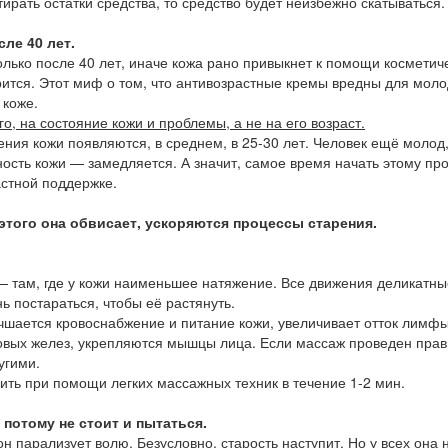
тирать остатки средства, то средство будет неизбежно скатываться.
ле 40 лет.
лько после 40 лет, иначе кожа рано привыкнет к помощи косметиче
ится. Этот миф о том, что антивозрастные кремы вредны для моло
 коже.
о, на состояние кожи и проблемы, а не на его возраст.
ния кожи появляются, в среднем, в 25-30 лет. Человек ещё молод,
ность кожи — замедляется. А значит, самое время начать этому прот
астной поддержке.
этого она обвисает, ускоряются процессы старения.
там, где у кожи наименьшее натяжение. Все движения деликатные
ь постараться, чтобы её растянуть.
чшается кровоснабжение и питание кожи, увеличивает отток лимфы 
овых желез, укрепляются мышцы лица. Если массаж проведен прави
угими.
ить при помощи легких массажных техник в течение 1-2 мин.
потому не стоит и пытаться.
 парализует волю. Безусловно, старость наступит. Но у всех она н